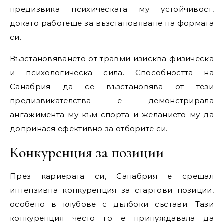
предизвика психическата му устойчивост,
докато работеше за възстановяване на формата
си.
Възстановяването от травми изисква физическа
и психологическа сила. Способността на
Санабрия да се възстановява от тези
предизвикателства е демонстрирала
ангажимента му към спорта и желанието му да
допринася ефективно за отборите си.
Конкуренция за позиции
През кариерата си, Санабрия е срещал
интензивна конкуренция за стартови позиции,
особено в клубове с дълбоки състави. Тази
конкуренция често го е принуждавала да