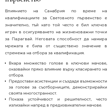
Влиянието на Санабрия по време на
квалификациите за Световното първенство е
значително, тъй като той често е бил ключов
играч в осигуряването на жизненоважни точки
за Парагвай. Неговата способност да намира
мрежата е била от съществено значение в
стремежа на отбора за квалификация.
Вкара множество голове в ключови мачове,
оказвайки пряко влияние върху класирането на
отбора.
Предостави асистенции и създаде възможности
за голове за съотборниците, демонстрирайки
своята многостранност.
Показа устойчивост и решителност, често
излизайки напред в предизвикателни мачове.