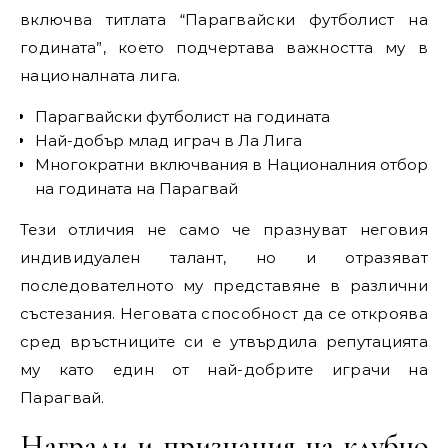
включва титлата “Парагвайски футболист на
годината”, което подчертава важността му в
националната лига.
Парагвайски футболист на годината
Най-добър млад играч в Ла Лига
Многократни включвания в Националния отбор
на годината на Парагвай
Тези отличия не само че празнуват неговия
индивидуален талант, но и отразяват
последователното му представяне в различни
състезания. Неговата способност да се откроява
сред връстниците си е утвърдила репутацията
му като един от най-добрите играчи на
Парагвай.
Награди и признания на клубно