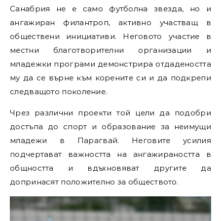
Санабрия не е само футболна звезда, но и
ангажиран филантроп, активно участващ в
обществени инициативи. Неговото участие в
местни благотворителни организации и
младежки програми демонстрира отдадеността
му да се върне към корените си и да подкрепи
следващото поколение.
Чрез различни проекти той цели да подобри
достъпа до спорт и образование за неимущи
младежи в Парагвай. Неговите усилия
подчертават важността на ангажираността в
общността и вдъхновяват другите да
допринасят положително за обществото.