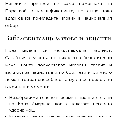
Неговите приноси не само помогнаха на
Парагвай в квалификациите, но също така
вдъхновиха по-младите играчи в националния
отбор.
Забележителни мачове и акценти
През цялата си международна кариера,
Санабрия е участвал в няколко забележителни
мача, които подчертават неговия талант и
важност за националния отбор. Тези игри често
демонстрират способността му да се представя
в критични моменти.
Незабравими голове в елиминационните етапи
на Копа Америка, които показаха неговата
ударна мощ.
Ключови изяви срещу съпернически отбори,