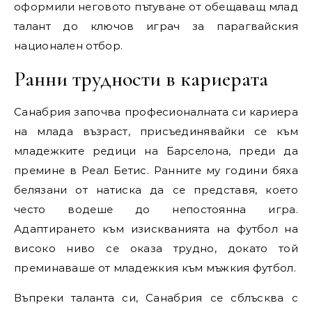
оформили неговото пътуване от обещаващ млад
талант до ключов играч за парагвайския
национален отбор.
Ранни трудности в кариерата
Санабрия започва професионалната си кариера
на млада възраст, присъединявайки се към
младежките редици на Барселона, преди да
премине в Реал Бетис. Ранните му години бяха
белязани от натиска да се представя, което
често водеше до непостоянна игра.
Адаптирането към изискванията на футбол на
високо ниво се оказа трудно, докато той
преминаваше от младежкия към мъжкия футбол.
Въпреки таланта си, Санабрия се сблъсква с