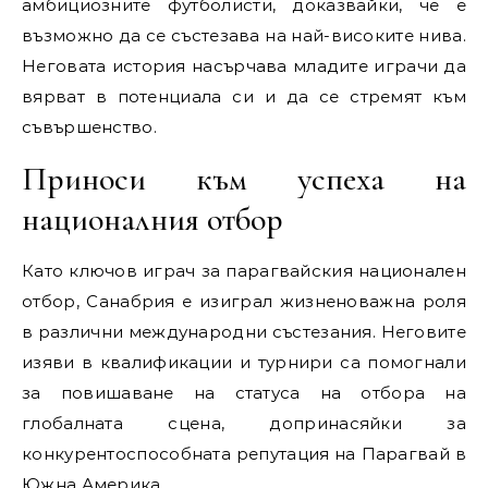
амбициозните футболисти, доказвайки, че е
възможно да се състезава на най-високите нива.
Неговата история насърчава младите играчи да
вярват в потенциала си и да се стремят към
съвършенство.
Приноси към успеха на
националния отбор
Като ключов играч за парагвайския национален
отбор, Санабрия е изиграл жизненоважна роля
в различни международни състезания. Неговите
изяви в квалификации и турнири са помогнали
за повишаване на статуса на отбора на
глобалната сцена, допринасяйки за
конкурентоспособната репутация на Парагвай в
Южна Америка.