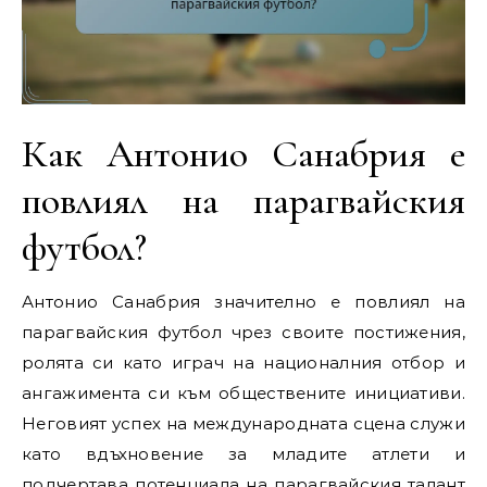
Как Антонио Санабрия е
повлиял на парагвайския
футбол?
Антонио Санабрия значително е повлиял на
парагвайския футбол чрез своите постижения,
ролята си като играч на националния отбор и
ангажимента си към обществените инициативи.
Неговият успех на международната сцена служи
като вдъхновение за младите атлети и
подчертава потенциала на парагвайския талант