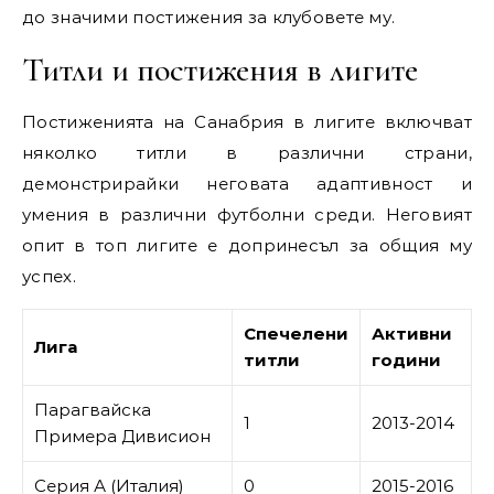
до значими постижения за клубовете му.
Титли и постижения в лигите
Постиженията на Санабрия в лигите включват
няколко титли в различни страни,
демонстрирайки неговата адаптивност и
умения в различни футболни среди. Неговият
опит в топ лигите е допринесъл за общия му
успех.
Спечелени
Активни
Лига
титли
години
Парагвайска
1
2013-2014
Примера Дивисион
Серия А (Италия)
0
2015-2016