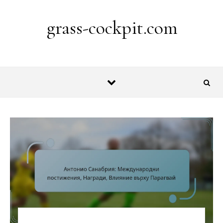
Skip to content
grass-cockpit.com