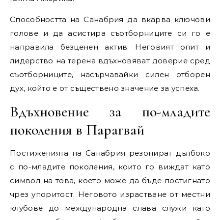
Способността на Санабрия да вкарва ключови
голове и да асистира съотборниците си го е
направила безценен актив. Неговият опит и
лидерство на терена вдъхновяват доверие сред
съотборниците, насърчавайки силен отборен
дух, който е от съществено значение за успеха.
Вдъхновение за по-младите
поколения в Парагвай
Постиженията на Санабрия резонират дълбоко
с по-младите поколения, които го виждат като
символ на това, което може да бъде постигнато
чрез упоритост. Неговото израстване от местни
клубове до международна слава служи като