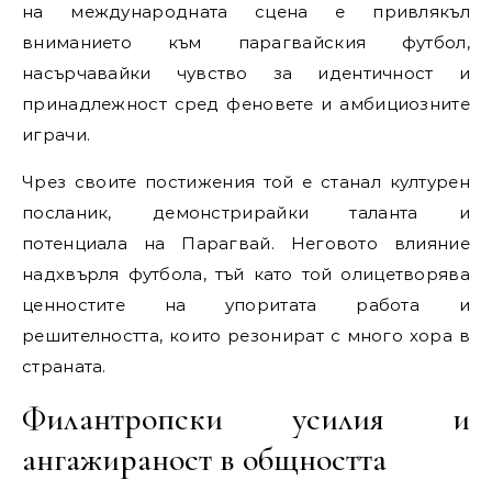
на международната сцена е привлякъл
вниманието към парагвайския футбол,
насърчавайки чувство за идентичност и
принадлежност сред феновете и амбициозните
играчи.
Чрез своите постижения той е станал културен
посланик, демонстрирайки таланта и
потенциала на Парагвай. Неговото влияние
надхвърля футбола, тъй като той олицетворява
ценностите на упоритата работа и
решителността, които резонират с много хора в
страната.
Филантропски усилия и
ангажираност в общността