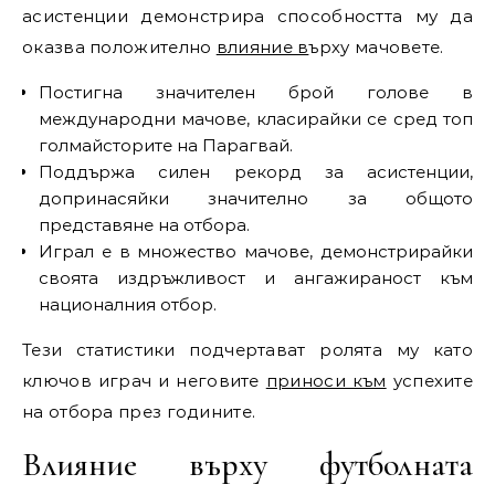
асистенции демонстрира способността му да
оказва положително
влияние в
ърху мачовете.
Постигна значителен брой голове в
международни мачове, класирайки се сред топ
голмайсторите на Парагвай.
Поддържа силен рекорд за асистенции,
допринасяйки значително за общото
представяне на отбора.
Играл е в множество мачове, демонстрирайки
своята издръжливост и ангажираност към
националния отбор.
Тези статистики подчертават ролята му като
ключов играч и неговите
приноси към
успехите
на отбора през годините.
Влияние върху футболната