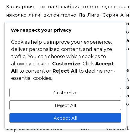
Кариерният път на Санабрия го е отведел през
няколко лиги, включително Ла Лига, Серия А и
Лига 1. Всяка лига представя уникални
We respect your privacy
предизвикателства, от тактически различия до
различни нива на физическа сила. Адаптацията
Cookies help us improve your experience,
към тези среди е изисквала от него да
deliver personalized content, and analyze
traffic. You can choose which cookies to
модифицира подхода си към играта.
allow by clicking
Customize
. Click
Accept
Например, бързият темп на Серия А изискваше
All
to consent or
Reject All
to decline non-
essential cookies.
по-остро вземане на решения и позициониране,
докато Лига 1 акцентираше на физическата сила
Customize
и издръжливост. Способността на Санабрия да
се адаптира е била критична за поддържането
Reject All
на представянето му в различни състезания.
Accept All
Превъзмогване на лични