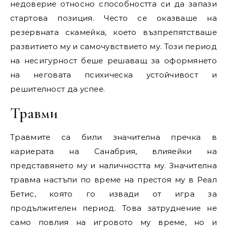
недоверие относно способността си да запази
стартова позиция. Често се оказваше на
резервната скамейка, което възпрепятстваше
развитието му и самочувствието му. Този период
на несигурност беше решаващ за оформянето
на неговата психическа устойчивост и
решителност да успее.
Травми
Травмите са били значителна пречка в
кариерата на Санабрия, влияейки на
представянето му и наличността му. Значителна
травма настъпи по време на престоя му в Реал
Бетис, която го извади от игра за
продължителен период. Това затруднение не
само повлия на игровото му време, но и