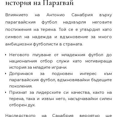
история на Парагвай
Влиянието на Антонио Санабрия върху
парагвайския футбол надхвърля неговите
постижения на терена. Той се е утвърдил като
символ на надежда и вдъхновение за много
амбициозни футболисти в страната.
Неговото пътуване от младежкия футбол до
националния отбор служи като мотивираща
история за младите играчи.
Допринася за подновен интерес към
парагвайския футбол, вдъхновявайки бъдещите
поколения.
Признат за лидерските си качества, както на
терена, така и извън него, насърчавайки силен
отборен дух.
Наследството на Санабрия вероятно ще