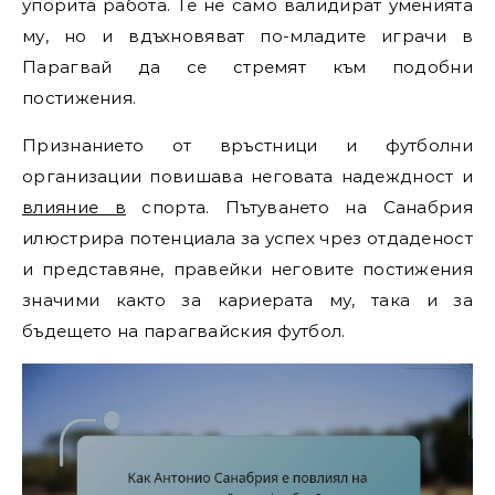
упорита работа. Те не само валидират уменията
му, но и вдъхновяват по-младите играчи в
Парагвай да се стремят към подобни
постижения.
Признанието от връстници и футболни
организации повишава неговата надеждност и
влияние в
спорта. Пътуването на Санабрия
илюстрира потенциала за успех чрез отдаденост
и представяне, правейки неговите постижения
значими както за кариерата му, така и за
бъдещето на парагвайския футбол.