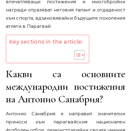
впечатляващи постижения и многобройни
награди отразяват неговия талант и отдаденост
към спорта, вдъхновявайки бъдещите поколения
атлети в Парагвай.
Key sections in the article:
Какви са основните
международни постижения
на Антонио Санабрия?
Антонио Санабрия е направил значителни
приноси към парагвайския национален
футболен отбор, демонстрирайки своите умения