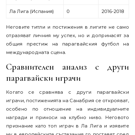
Ла Лига (Испания)
0
2016-2018
Неговите титли и постижения в лигите не само
отразяват личния му успех, но и допринасят за
общия престиж на парагвайския футбол на
международната сцена.
Сравнителен анализ с други
парагвайски играчи
Когато се сравнява с други парагвайски
играчи, постиженията на Санабрия се открояват,
особено по отношение на индивидуалните
награди и приноси на клубно ниво. Неговото
признание като топ играч в Ла Лига и изявите
му в европейските състезания го поставят сред