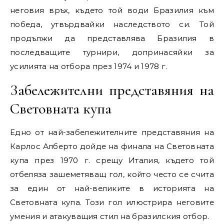
неговия връх, където той води Бразилия към
победа, утвърдвайки наследството си. Той
продължи да представлява Бразилия в
последващите турнири, допринасяйки за
усилията на отбора през 1974 и 1978 г.
Забележителни представяния на
Световната купа
Едно от най-забележителните представяния на
Карлос Алберто дойде на финала на Световната
купа през 1970 г. срещу Италия, където той
отбеляза зашеметяващ гол, който често се счита
за един от най-великите в историята на
Световната купа. Този гол илюстрира неговите
умения и атакуващия стил на бразилския отбор.