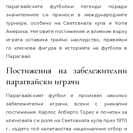
парагвайските футболни легенди поради
значителните си приноси в международните
турнири, особено на Световната купа и Копа
Америка. Неговите постижения и влияние върху
играта оставиха трайно наследство, правейки
го ключова фигура в историята на футбола в
Парагвай.
Постижения на забележителни
парагвайски играчи
Парагвайският футбол е произвел няколко
забележителни играчи, всеки с уникални
постижения. Карлос Алберто Торес е почитан за
ключовата си роля на Световната купа през 1970
г., където той капитанства националния отбор и