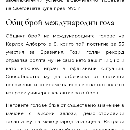
забележителни успехи, включително победата
на Световната купа през 1970 г.
Общ брой международни гола
Общият брой на международните голове на
Карлос Алберто е 8, които той постигна за 53
участия за Бразилия. Този голям рекорд
отразява ролята му не само като защитник, но и
като ключов играч в офанзивни ситуации.
Способността му да отбелязва от статични
положения и по време на игра в открито поле го
направи универсален актив за отбора.
Неговите голове бяха от съществено значение в
мачове с високи залози, демонстрирайки
таланта му на международната сцена. Въпреки
че не е prolific голмайстор в сравнение с