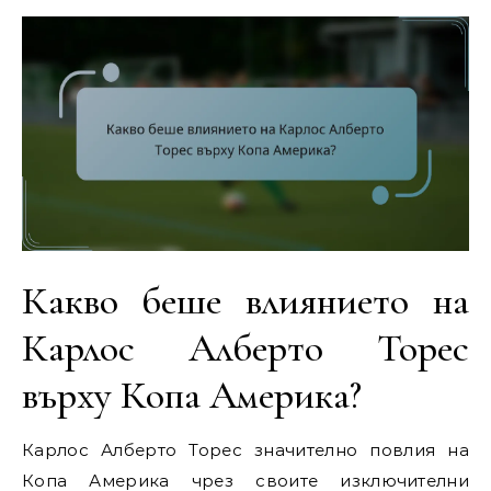
Какво беше влиянието на
Карлос Алберто Торес
върху Копа Америка?
Карлос Алберто Торес значително повлия на
Копа Америка чрез своите изключителни