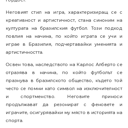
Неговият стил на игра, характеризиращ се с
креативност и артистичност, стана синоним на
културата на бразилския футбол. Този подход
повлия на начина, по който играта се учи и
играе в Бразилия, подчертавайки уменията и
артистичността.
Освен това, наследството на Карлос Алберто се
отразява в начина, по който футболът се
празнува в бразилското общество, където той
често се помни като символ на изключителност
и спортменство. Неговите приноси
продължават да резонират с феновете и
играчите, осигурявайки му място в историята на
спорта.