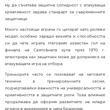
му да съчетава защитна солидност с атакуваща
креативност задава стандарт за съвременните
защитници.
Много настоящи играчи го цитират като ролеви
модел, особено заради визията и способността
си да чете играта. Неговият известен гол на
финала на Световната купа през 1970 г.
илюстрира как защитник може да допринесе за
атакуващата игра на отбора.
Треньорите често се позовават на неговите
техники в тренировъчните сесии,
подчертавайки важността на универсалността и
креативността в защитните роли. Това влияние
продължава да оформя развитието на млади
играчи в академиите в цяла Бразилия.