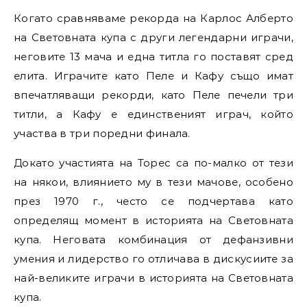
Когато сравняваме рекорда на Карлос Алберто
на Световната купа с други легендарни играчи,
неговите 13 мача и една титла го поставят сред
елита. Играчите като Пеле и Кафу също имат
впечатляващи рекорди, като Пеле печели три
титли, а Кафу е единственият играч, който
участва в три поредни финала.
Докато участията на Торес са по-малко от тези
на някои, влиянието му в тези мачове, особено
през 1970 г., често се подчертава като
определящ момент в историята на Световната
купа. Неговата комбинация от дефанзивни
умения и лидерство го отличава в дискусиите за
най-великите играчи в историята на Световната
купа.