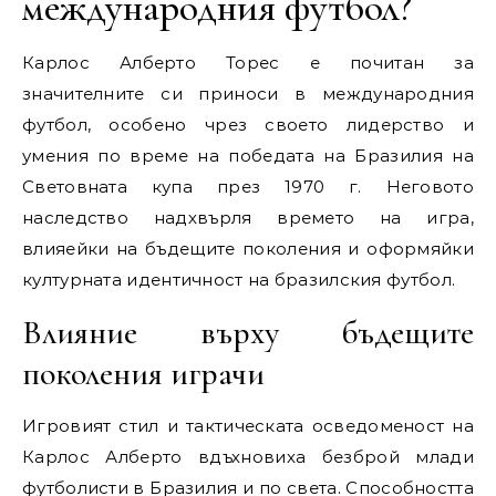
международния футбол?
Карлос Алберто Торес е почитан за
значителните си приноси в международния
футбол, особено чрез своето лидерство и
умения по време на победата на Бразилия на
Световната купа през 1970 г. Неговото
наследство надхвърля времето на игра,
влияейки на бъдещите поколения и оформяйки
културната идентичност на бразилския футбол.
Влияние върху бъдещите
поколения играчи
Игровият стил и тактическата осведоменост на
Карлос Алберто вдъхновиха безброй млади
футболисти в Бразилия и по света. Способността