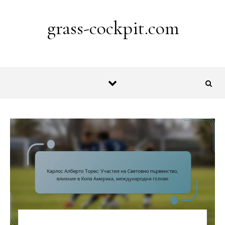
Skip to content
grass-cockpit.com