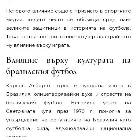
Неговото влияние също е признато в спортните
медии, където често се обсъжда сред най-
великите защитници в историята на футбола.
Това постоянно признание подчертава трайното
му влияние върху играта.
Влияние върху културата на
бразилския футбол
Карлос Алберто Торес е културна икона в
Бразилия, олицетворявайки духа и страстта на
бразилския футбол. Неговият успех на
Световната купа през 1970 г. помогна за
утвърдяване на репутацията на Бразилия като
футболна сила, вдъхновявайки национална
гордост.