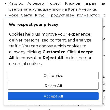
Карлос Алберто Торес: Ключов играч на
Световната купа, шампион на Копа Америка.
Роке Санта Крус: Продуктивен голмайстор с
успешна кариера в европейски клуб.
We respect your privacy
Франсиско Палау: Ключова фигура в победите
на Копа Америка през 50-те години.
Cookies help us improve your experience,
Оскар Кардозо: Значителни приноси в местни и
deliver personalized content, and analyze
международни мачове
.
traffic. You can choose which cookies to
allow by clicking
Customize
. Click
Accept
Статистически сравнения с
All
to consent or
Reject All
to decline non-
връстниците
essential cookies.
Customize
Когато сравняваме Карлос Алберто Торес с
неговите съвременници, неговият брой
Reject All
международни голове
и участия са
Accept All
забележителни. Той отбеляза значителен брой
голове за Парагвай през кариерата си,