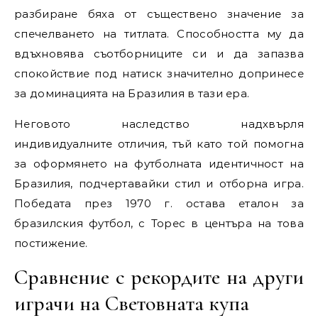
разбиране бяха от съществено значение за
спечелването на титлата. Способността му да
вдъхновява съотборниците си и да запазва
спокойствие под натиск значително допринесе
за доминацията на Бразилия в тази ера.
Неговото наследство надхвърля
индивидуалните отличия, тъй като той помогна
за оформянето на футболната идентичност на
Бразилия, подчертавайки стил и отборна игра.
Победата през 1970 г. остава еталон за
бразилския футбол, с Торес в центъра на това
постижение.
Сравнение с рекордите на други
играчи на Световната купа