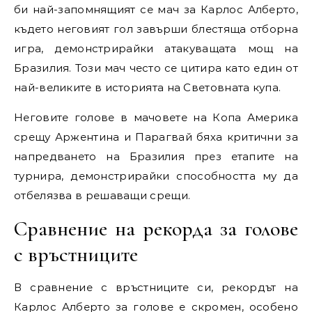
би най-запомнящият се мач за Карлос Алберто,
където неговият гол завърши блестяща отборна
игра, демонстрирайки атакуващата мощ на
Бразилия. Този мач често се цитира като един от
най-великите в историята на Световната купа.
Неговите голове в мачовете на Копа Америка
срещу Аржентина и Парагвай бяха критични за
напредването на Бразилия през етапите на
турнира, демонстрирайки способността му да
отбелязва в решаващи срещи.
Сравнение на рекорда за голове
с връстниците
В сравнение с връстниците си, рекордът на
Карлос Алберто за голове е скромен, особено