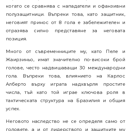
когато се сравнява с нападатели и офанзивни
полузащитници. Въпреки това, като защитник,
неговият принос от 8 гола е забележителен и
отразява силно представяне за неговата
позиция.
Много от съвременниците му, като Пеле и
Жаирзиньо, имат значително по-високи брой
голове, често надвишаващи 30 международни
гола. Въпреки това, влиянието на Карлос
Алберто върху играта надхвърля простите
числа, тъй като той играе ключова роля в
тактическата структура на Бразилия и общия
успех.
Неговото наследство не се определя само от
головете, а и от лидерството и защитните му