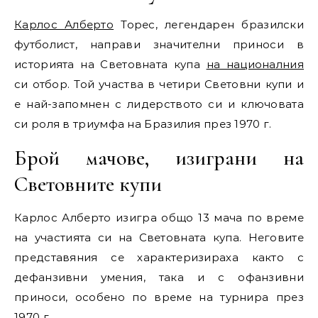
Карлос Алберто
Торес, легендарен бразилски
футболист, направи значителни приноси в
историята на Световната купа
на националния
си отбор. Той участва в четири Световни купи и
е най-запомнен с лидерството си и ключовата
си роля в триумфа на Бразилия през 1970 г.
Брой мачове, изиграни на
Световните купи
Карлос Алберто изигра общо 13 мача по време
на участията си на Световната купа. Неговите
представяния се характеризираха както с
дефанзивни умения, така и с офанзивни
приноси, особено по време на турнира през
1970 г.