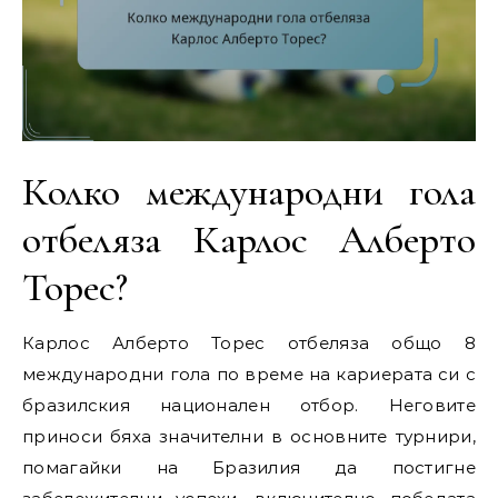
Колко международни гола
отбеляза Карлос Алберто
Торес?
Карлос Алберто Торес отбеляза общо 8
международни гола по време на кариерата си с
бразилския национален отбор. Неговите
приноси бяха значителни в основните турнири,
помагайки на Бразилия да постигне