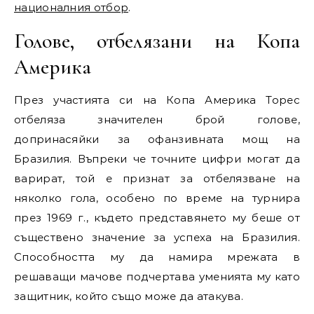
националния отбор
.
Голове, отбелязани на Копа
Америка
През участията си на Копа Америка Торес
отбеляза значителен брой голове,
допринасяйки за офанзивната мощ на
Бразилия. Въпреки че точните цифри могат да
варират, той е признат за отбелязване на
няколко гола, особено по време на турнира
през 1969 г., където представянето му беше от
съществено значение за успеха на Бразилия.
Способността му да намира мрежата в
решаващи мачове подчертава уменията му като
защитник, който също може да атакува.