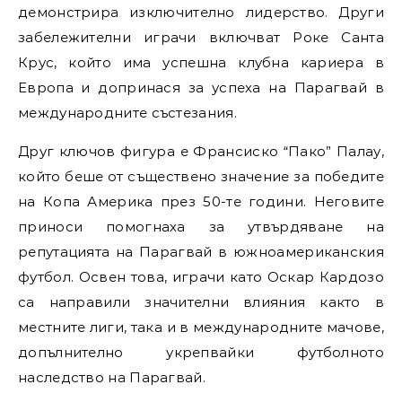
демонстрира изключително лидерство. Други
забележителни играчи включват Роке Санта
Крус, който има успешна клубна кариера в
Европа и допринася за успеха на Парагвай в
международните състезания.
Друг ключов фигура е Франсиско “Пако” Палау,
който беше от съществено значение за победите
на Копа Америка през 50-те години. Неговите
приноси помогнаха за утвърдяване на
репутацията на Парагвай в южноамериканския
футбол. Освен това, играчи като Оскар Кардозо
са направили значителни влияния както в
местните лиги, така и в международните мачове,
допълнително укрепвайки футболното
наследство на Парагвай.